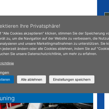
tseite
Unsere Services rund um Auto & Reifen
ektieren Ihre Privatsphäre!
f "Alle Cookies akzeptieren" klicken, stimmen Sie der Speicherung v
NSERE SERVICES
erät zu, um die Navigation auf der Website zu verbessern, die Nutzu
analysieren und unsere Marketingmaßnahmen zu unterstützen. Sie k
UND UM AUTO &
n jederzeit ändern oder alle Cookies ablehnen, indem Sie auf "Cooki
uchen Sie unsere Datenschutzrichtlinie, um mehr zu erfahren.
EIFEN
ichtlinie
ungen
ptieren
Alle ablehnen
Einstellungen speichern
uning