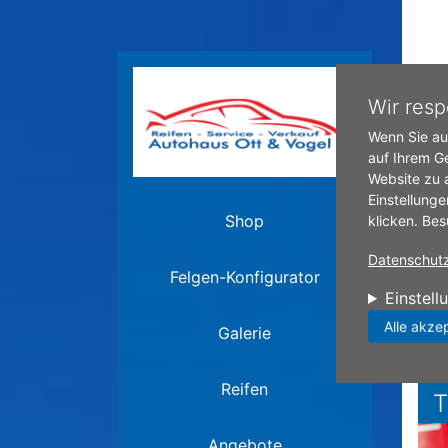
Direkt zum Inhalt
Star
Wir resp
Wenn Sie au
U
auf Ihrem G
Website zu 
R
Einstellunge
Shop
klicken. Bes
R
Datenschutzr
Felgen-Konfigurator
Einstell
Alle akze
Galerie
Reifen
T
Angebote